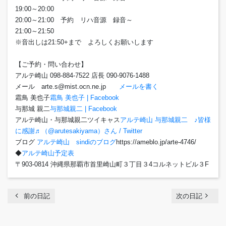
19:00～20:00
20:00～21:00 予約 リハ音源 録音～
21:00～21:50
※音出しは21:50+まで よろしくお願いします
【ご予約・問い合わせ】
アルテ崎山 098-884-7522 店長 090-9076-1488
メール arte.s@mist.ocn.ne.jp
メールを書く
霜鳥 美也子
霜鳥 美也子 | Facebook
与那城 親二
与那城親二 | Facebook
アルテ崎山・与那城親二ツイキャス
アルテ崎山 与那城親二 ♪皆様
に感謝♬（@arutesakiyama）さん / Twitter
ブログ
アルテ崎山 sindiのブログ
https://ameblo.jp/arte-4746/
◆
アルテ崎山予定表
〒903-0814 沖縄県那覇市首里崎山町３丁目３4コルネットビル３F
chevron_left
navigate_next
前の日記
次の日記