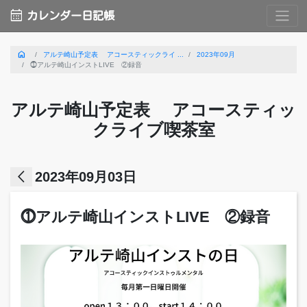
calendar_month
カレンダー日記帳
home
アルテ崎山予定表 アコースティックライ ...
2023年09月
⓵アルテ崎山インストLIVE ②録音
アルテ崎山予定表 アコースティッ
クライブ喫茶室
arrow_back_ios
2023年09月03日
⓵アルテ崎山インストLIVE ②録音