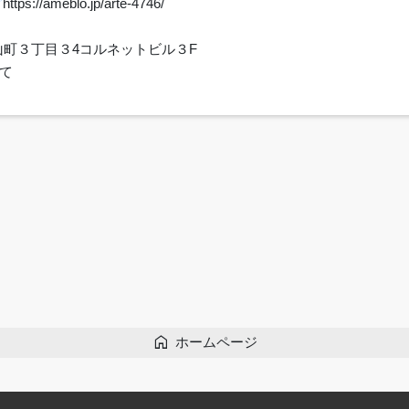
グ
https://ameblo.jp/arte-4746/
里崎山町３丁目３4コルネットビル３F
て
home
ホームページ