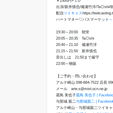
￥1500円+１D
出演/新井慎也/備瀬竹洋/Ta◎shi/
配信
ツイキャス
https://twitcastin
ハートマネー♡パスマーケット
～
19:30～20:00 朝蛍
20:05～20:35 Ta◎shi
20:40～21:10 備瀬竹洋
21:15～21:50 新井慎也
音出しは 21:50まで厳守
22:00～物販
【ご予約・問い合わせ】
アルテ崎山 098-884-7522 店長 090
メール arte.s@mist.ocn.ne.j
霜鳥 美也子
霜鳥 美也子 | Faceboo
与那城 親二
与那城親二 | Faceboo
アルテ崎山・与那城親二ツイキャ