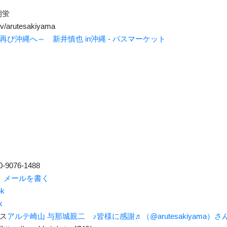
朝蛍
g.tv/arutesakiyama
再び沖縄へ～ 新井慎也 in沖縄 - パスマーケット
-9076-1488
p
メールを書く
k
k
ス
アルテ崎山 与那城親二 ♪皆様に感謝♬（@arutesakiyama）さん / T