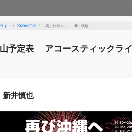
 ...
2023年09月
～再び沖縄へ～ 新井慎也
山予定表 アコースティックラ
 新井慎也