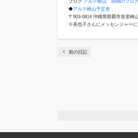
ブログ
アルテ崎山 sindiのブロ
◆
アルテ崎山予定表
〒903-0814 沖縄県那覇市首
※美也子さんにメッセンジャーに
chevron_left
前の日記