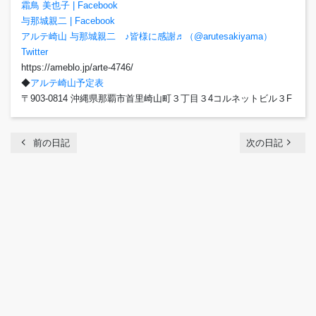
霜鳥 美也子 | Facebook
与那城親二 | Facebook
アルテ崎山 与那城親二 ♪皆様に感謝♬（@arutesakiyama）
Twitter
https://ameblo.jp/arte-4746/
◆
アルテ崎山予定表
〒903-0814 沖縄県那覇市首里崎山町３丁目３4コルネットビル３F
chevron_left
navigate_next
前の日記
次の日記