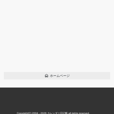
home
ホームページ
Copyright(C) 2004 - 2026
カレンダー日記帳
all rights reserved.