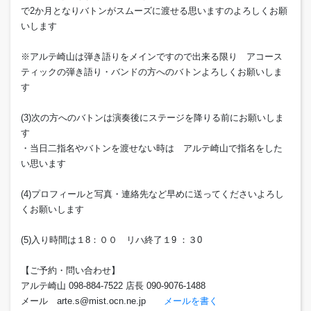
で2か月となりバトンがスムーズに渡せる思いますのよろしくお願
いします
※アルテ崎山は弾き語りをメインですので出来る限り アコース
ティックの弾き語り・バンドの方へのバトンよろしくお願いしま
す
(3)次の方へのバトンは演奏後にステージを降りる前にお願いしま
す
・当日二指名やバトンを渡せない時は アルテ崎山で指名をした
い思います
(4)プロフィールと写真・連絡先など早めに送ってくださいよろし
くお願いします
(5)入り時間は１8：００ リハ終了１9 ：３0
【ご予約・問い合わせ】
アルテ崎山 098-884-7522 店長 090-9076-1488
メール arte.s@mist.ocn.ne.jp
メールを書く