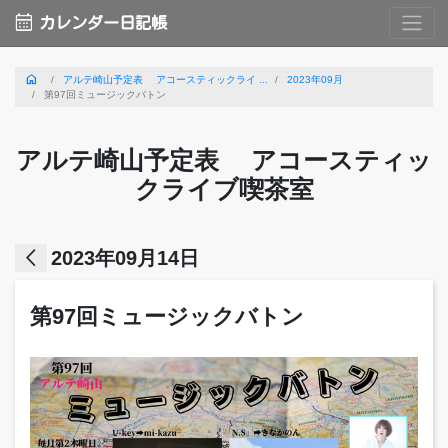
calendar_month
カレンダー日記帳
home
アルテ崎山予定表 アコースティックライ ...
2023年09月
第97回ミュージックバトン
アルテ崎山予定表 アコースティッ
クライブ喫茶室
arrow_back_ios
2023年09月14日
第97回ミュージックバトン