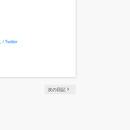
witter
navigate_next
次の日記