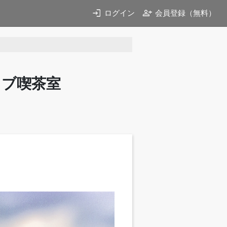
login
person_add
ログイン
会員登録（無料）
イブ喫茶室