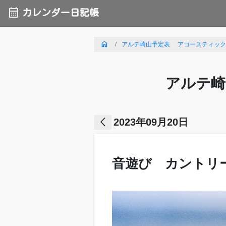
calendar_month
カレンダー日記帳
home
アルテ崎山予定表 アコースティックライ
アルテ崎
arrow_back_ios
2023年09月20日
音遊び カントリー5