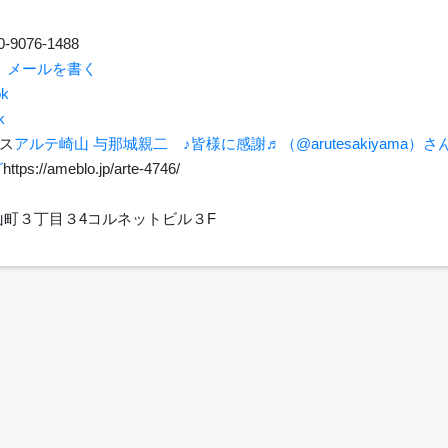
-9076-1488
p
メールを書く
k
k
ス
アルテ崎山 与那城親二 ♪皆様に感謝♬（@arutesakiyama）さん / T
グ
https://ameblo.jp/arte-4746/
里崎山町３丁目３4コルネットビル３F