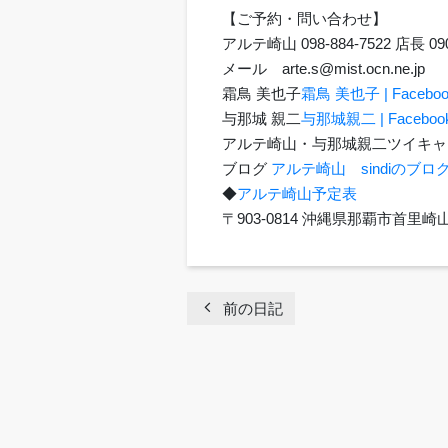
【ご予約・問い合わせ】
アルテ崎山 098-884-7522 店長 090
メール arte.s@mist.ocn.ne.j
霜鳥 美也子
霜鳥 美也子 | Faceboo
与那城 親二
与那城親二 | Faceboo
アルテ崎山・与那城親二ツイキャ
ブログ
アルテ崎山 sindiのブロ
◆
アルテ崎山予定表
〒903-0814 沖縄県那覇市首
chevron_left
前の日記