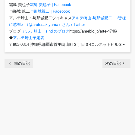
霜鳥 美也子
霜鳥 美也子 | Facebook
与那城 親二
与那城親二 | Facebook
アルテ崎山・与那城親二ツイキャス
アルテ崎山 与那城親二 ♪皆様
に感謝♬（@arutesakiyama）さん / Twitter
ブログ
アルテ崎山 sindiのブログ
https://ameblo.jp/arte-4746/
◆
アルテ崎山予定表
〒903-0814 沖縄県那覇市首里崎山町３丁目３4コルネットビル３F
chevron_left
navigate_next
前の日記
次の日記