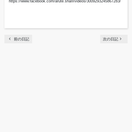
https://www.facebook.com/arute.shan/videos/3009293245867283/
chevron_left
navigate_next
前の日記
次の日記