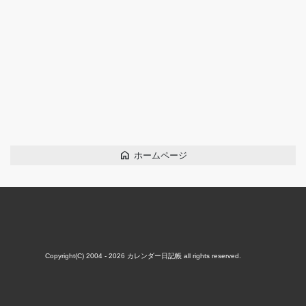
home
ホームページ
Copyright(C) 2004 - 2026
カレンダー日記帳
all rights reserved.