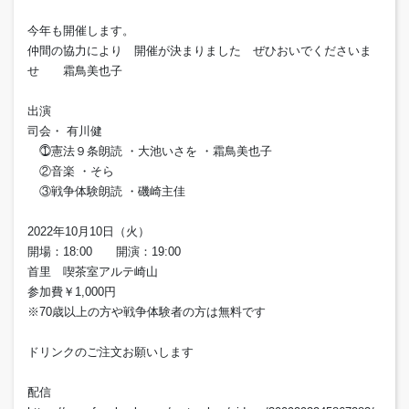
今年も開催します。
仲間の協力により 開催が決まりました ぜひおいでくださいま
せ 霜鳥美也子
出演
司会・ 有川健
⓵憲法９条朗読 ・大池いさを ・霜鳥美也子
②音楽 ・そら
③戦争体験朗読 ・磯崎主佳
2022年10月10日（火）
開場：18:00 開演：19:00
首里 喫茶室アルテ崎山
参加費￥1,000円
※70歳以上の方や戦争体験者の方は無料です
ドリンクのご注文お願いします
配信