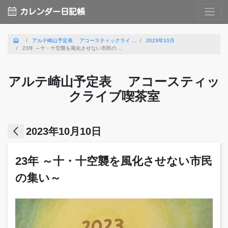
calendar_month
カレンダー日記帳
home
アルテ崎山予定表 アコースティックライ ...
2023年10月
23年 ～十・十空襲を風化させない市民の ...
アルテ崎山予定表 アコースティッ
クライブ喫茶室
arrow_back_ios
2023年10月10日
23年 ～十・十空襲を風化させない市民
の集い～