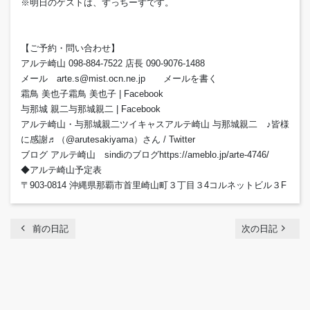
※明日のゲストは、ずっちーずです。
【ご予約・問い合わせ】
アルテ崎山 098-884-7522 店長 090-9076-1488
メール arte.s@mist.ocn.ne.jp メールを書く
霜鳥 美也子霜鳥 美也子 | Facebook
与那城 親二与那城親二 | Facebook
アルテ崎山・与那城親二ツイキャスアルテ崎山 与那城親二 ♪皆様
に感謝♬（@arutesakiyama）さん / Twitter
ブログ アルテ崎山 sindiのブログhttps://ameblo.jp/arte-4746/
◆アルテ崎山予定表
〒903-0814 沖縄県那覇市首里崎山町３丁目３4コルネットビル３F
chevron_left
navigate_next
前の日記
次の日記