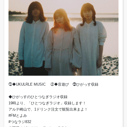
⓵◆UKULRLE MUSIC ②◆音遊び ⓷ひがっす収録
◆ひがっすのひとつなぎラジオ収録
19時より、「ひとつなぎラジオ」収録します！
アルテ崎山で、1ドリンク注文で観覧出来まよ！
#FMとよみ
#つなラジ832