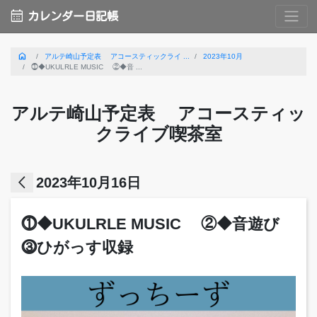
calendar_month
カレンダー日記帳
home
アルテ崎山予定表 アコースティックライ ...
2023年10月
⓵◆UKULRLE MUSIC ②◆音 ...
アルテ崎山予定表 アコースティッ
クライブ喫茶室
arrow_back_ios
2023年10月16日
⓵◆UKULRLE MUSIC ②◆音遊び
⓷ひがっす収録