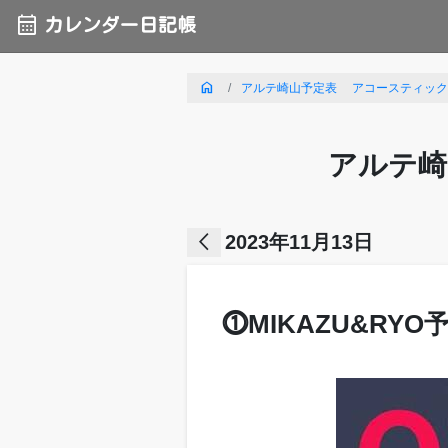
calendar_month
カレンダー日記帳
home
アルテ崎山予定表 アコースティックライ
アルテ崎
arrow_back_ios
2023年11月13日
⓵MIKAZU&RYO