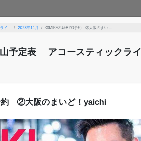
 ...
2023年11月
⓵MIKAZU&RYO予約 ②大阪のまい ...
山予定表 アコースティックラ
予約 ②大阪のまいど！yaichi