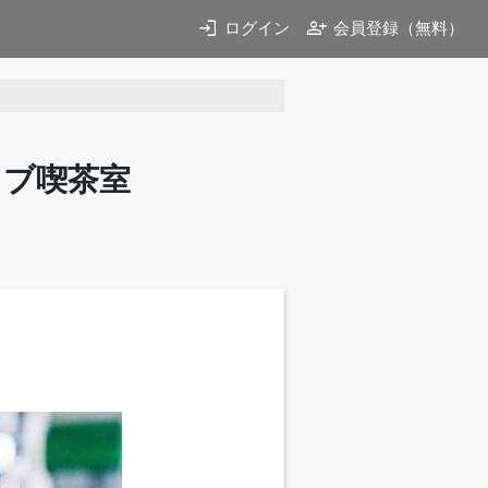
login
person_add
ログイン
会員登録（無料）
イブ喫茶室