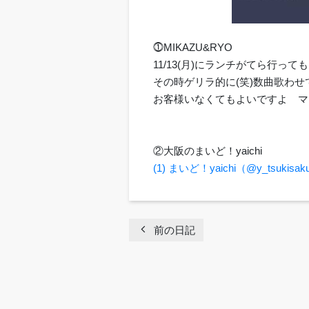
⓵MIKAZU&RYO
11/13(月)にランチがてら行って
その時ゲリラ的に(笑)数曲歌わ
お客様いなくてもよいですよ マ
②大阪のまいど！yaichi
(1) まいど！yaichi（@y_tsukisak
chevron_left
前の日記