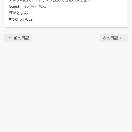
Guest りとちとちん
#FMとよみ
#つなラジ832
chevron_left
navigate_next
前の日記
次の日記