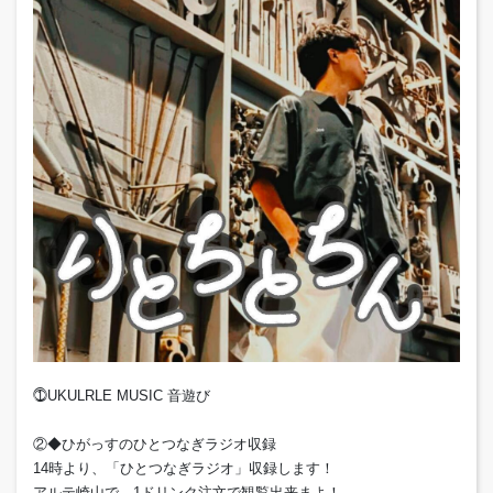
⓵UKULRLE MUSIC 音遊び
②◆ひがっすのひとつなぎラジオ収録
14時より、「ひとつなぎラジオ」収録します！
アルテ崎山で、1ドリンク注文で観覧出来まよ！