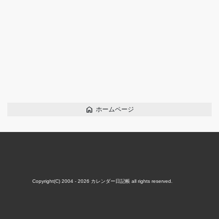
home
ホームページ
Copyright(C) 2004 - 2026
カレンダー日記帳
all rights reserved.