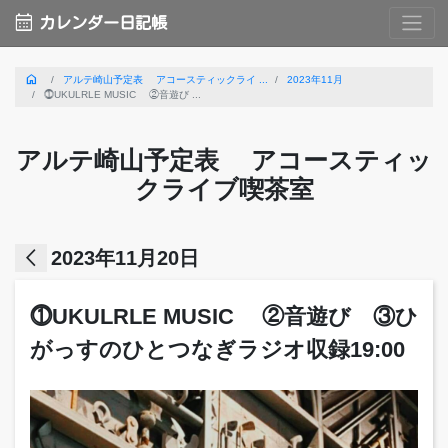
calendar_month
カレンダー日記帳
home
アルテ崎山予定表 アコースティックライ ...
2023年11月
⓵UKULRLE MUSIC ②音遊び ...
アルテ崎山予定表 アコースティッ
クライブ喫茶室
arrow_back_ios
2023年11月20日
⓵UKULRLE MUSIC ②音遊び ③ひ
がっすのひとつなぎラジオ収録19:00