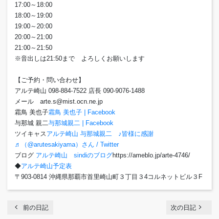
17:00～18:00
18:00～19:00
19:00～20:00
20:00～21:00
21:00～21:50
※音出しは21:50まで よろしくお願いします
【ご予約・問い合わせ】
アルテ崎山 098-884-7522 店長 090-9076-1488
メール arte.s@mist.ocn.ne.jp
霜鳥 美也子
霜鳥 美也子 | Facebook
与那城 親二
与那城親二 | Facebook
ツイキャス
アルテ崎山 与那城親二 ♪皆様に感謝
♬（@arutesakiyama）さん / Twitter
ブログ
アルテ崎山 sindiのブログ
https://ameblo.jp/arte-4746/
◆
アルテ崎山予定表
〒903-0814 沖縄県那覇市首里崎山町３丁目３4コルネットビル３F
chevron_left
navigate_next
前の日記
次の日記