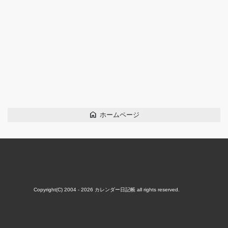
home
ホームページ
Copyright(C) 2004 - 2026
カレンダー日記帳
all rights reserved.