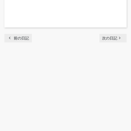
chevron_left
navigate_next
前の日記
次の日記