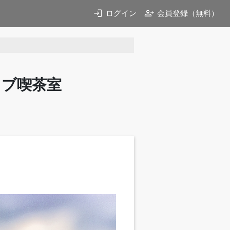
login
person_add
ログイン
会員登録（無料）
イブ喫茶室