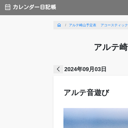
calendar_month
カレンダー日記帳
home
アルテ崎山予定表 アコースティックライ
アルテ崎
arrow_back_ios
2024年09月03日
アルテ音遊び