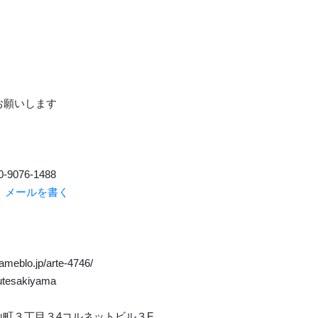
くお願いします
-9076-1488
p
メールを書く
/ameblo.jp/arte-4746/
arutesakiyama
里崎山町３丁目３4コルネットビル３F