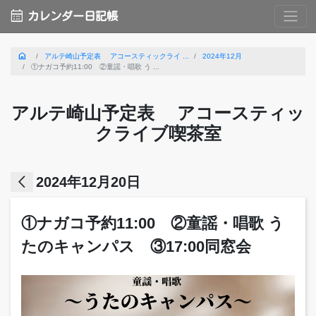
calendar_month
カレンダー日記帳
home
アルテ崎山予定表 アコースティックライ ...
2024年12月
①ナガコ予約11:00 ②童謡・唱歌 う ...
アルテ崎山予定表 アコースティッ
クライブ喫茶室
arrow_back_ios
2024年12月20日
①ナガコ予約11:00 ②童謡・唱歌 う
たのキャンパス ③17:00同窓会