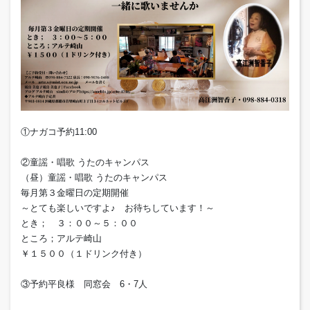
①ナガコ予約11:00
②童謡・唱歌 うたのキャンパス
（昼）童謡・唱歌 うたのキャンパス
毎月第３金曜日の定期開催
～とても楽しいですよ♪ お待ちしています！～
とき； ３：００～５：００
ところ；アルテ崎山
￥１５００（１ドリンク付き）
③予約平良様 同窓会 6・7人