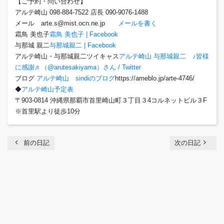
【ご予約・問い合わせ】
アルテ崎山 098-884-7522 店長 090-9076-1488
メール arte.s@mist.ocn.ne.jp
メールを書く
霜鳥 美也子
霜鳥 美也子 | Facebook
与那城 親二
与那城親二 | Facebook
アルテ崎山・与那城親二ツイキャス
アルテ崎山 与那城親二 ♪皆様
に感謝♬（@arutesakiyama）さん / Twitter
ブログ
アルテ崎山 sindiのブログ
https://ameblo.jp/arte-4746/
◆
アルテ崎山予定表
〒903-0814 沖縄県那覇市首里崎山町３丁目３4コルネットビル３F
※首里駅より徒歩10分
chevron_left
navigate_next
前の日記
次の日記