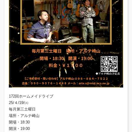
172回ホームメイドライブ
25/４/19/㈯
毎月第三土曜日
場所・アルテ崎山
開場・18:30
開演・19:00