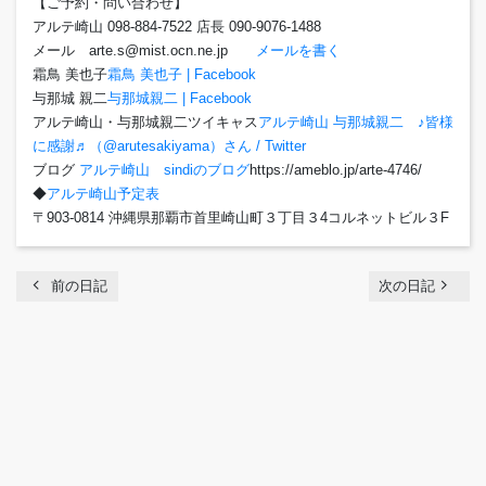
【ご予約・問い合わせ】
アルテ崎山 098-884-7522 店長 090-9076-1488
メール arte.s@mist.ocn.ne.jp
メールを書く
霜鳥 美也子
霜鳥 美也子 | Facebook
与那城 親二
与那城親二 | Facebook
アルテ崎山・与那城親二ツイキャス
アルテ崎山 与那城親二 ♪皆様
に感謝♬（@arutesakiyama）さん / Twitter
ブログ
アルテ崎山 sindiのブログ
https://ameblo.jp/arte-4746/
◆
アルテ崎山予定表
〒903-0814 沖縄県那覇市首里崎山町３丁目３4コルネットビル３F
chevron_left
navigate_next
前の日記
次の日記