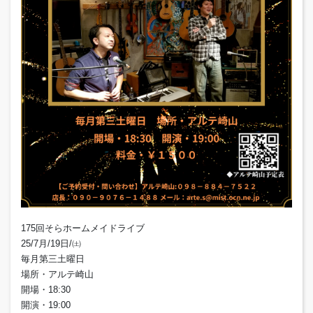
175回そらホームメイドライブ
25/7月/19日/㈯
毎月第三土曜日
場所・アルテ崎山
開場・18:30
開演・19:00