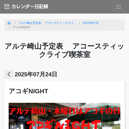
calendar_month
カレンダー日記帳
home
アルテ崎山予定表 アコースティックライ ...
2025年07月
アコギNIGHT
アルテ崎山予定表 アコースティッ
クライブ喫茶室
arrow_back_ios
2025年07月24日
アコギNIGHT