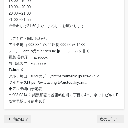
18:00～19:00
19:00～20:00
20:00～21:00
21:00～21:55
※音出しは21:50まで よろしくお願いします
【ご予約・問い合わせ】
アルテ崎山 098-884-7522 店長 090-9076-1488
メール arte.s@mist.ocn.ne.jp メールを書く
霜鳥 美也子 | Facebook
与那城親二 | Facebook
Twitter X
アルテ崎山 sindiのブログhttps://ameblo.jp/arte-4746/
ツイキャスhttps://twitcasting.tv/arutesakiyama
◆アルテ崎山予定表
〒903-0814 沖縄県那覇市首里崎山町３丁目３4コルネットビル３F
※首里駅より徒歩10分
chevron_left
navigate_next
前の日記
次の日記