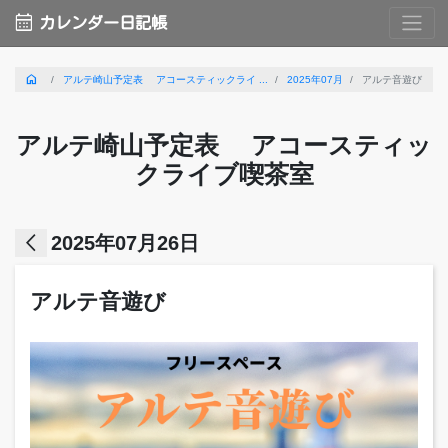
calendar_month
カレンダー日記帳
home
アルテ崎山予定表 アコースティックライ ...
2025年07月
アルテ音遊び
アルテ崎山予定表 アコースティッ
クライブ喫茶室
arrow_back_ios
2025年07月26日
アルテ音遊び