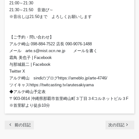
21:00～21:30
21:30～21:50 音遊び～
※音出しは21:50まで よろしくお願いします
【ご予約・問い合わせ】
アルテ崎山 098-884-7522 店長 090-9076-1488
メール arte.s@mist.ocn.ne.jp メールを書く
霜鳥 美也子 | Facebook
与那城親二 | Facebook
Twitter X
アルテ崎山 sindiのブログhttps://ameblo.jp/arte-4746/
ツイキャスhttps://twitcasting.tv/arutesakiyama
◆アルテ崎山予定表
〒903-0814 沖縄県那覇市首里崎山町３丁目３4コルネットビル３F
※首里駅より徒歩10分
chevron_left
navigate_next
前の日記
次の日記