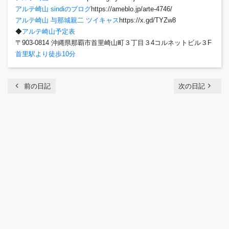
アルテ崎山 sindiのブログ
https://ameblo.jp/arte-4746/
アルテ崎山 与那城親二 ツイキャス
https://x.gd/TYZw8
◆
アルテ崎山予定表
〒903-0814 沖縄県那覇市首里崎山町３丁目３4コルネットビル３F
首里駅より徒歩10分
chevron_left
navigate_next
前の日記
次の日記