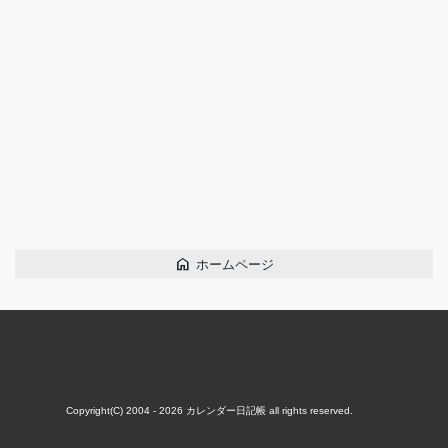
home
ホームページ
Copyright(C) 2004 - 2026
カレンダー日記帳
all rights reserved.