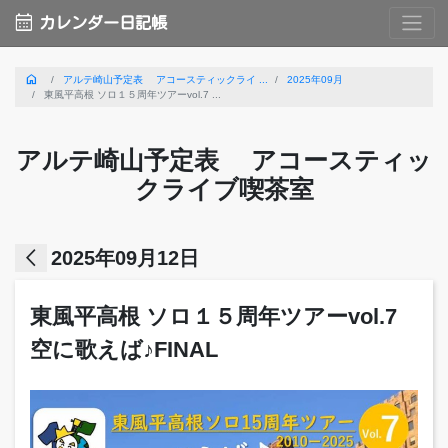
calendar_month
カレンダー日記帳
home
アルテ崎山予定表 アコースティックライ ...
2025年09月
東風平高根 ソロ１５周年ツアーvol.7 ...
アルテ崎山予定表 アコースティッ
クライブ喫茶室
arrow_back_ios
2025年09月12日
東風平高根 ソロ１５周年ツアーvol.7
空に歌えば♪FINAL