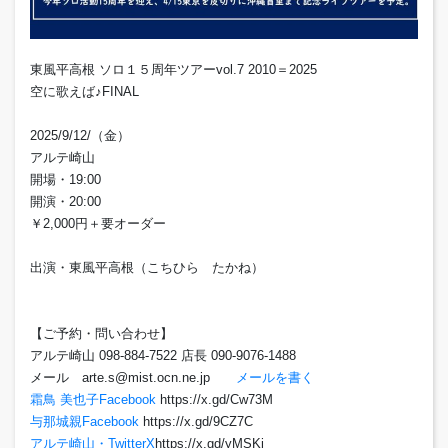
東風平高根 ソロ１５周年ツアーvol.7 2010＝2025
空に歌えば♪FINAL
2025/9/12/（金）
アルテ崎山
開場・19:00
開演・20:00
￥2,000円＋要オーダー
出演・東風平高根（こちひら たかね）
【ご予約・問い合わせ】
アルテ崎山 098-884-7522 店長 090-9076-1488
メール arte.s@mist.ocn.ne.jp
メールを書く
霜鳥 美也子Facebook
https://x.gd/Cw73M
与那城親Facebook
https://x.gd/9CZ7C
アルテ崎山・TwitterX
https://x.gd/yMSKj