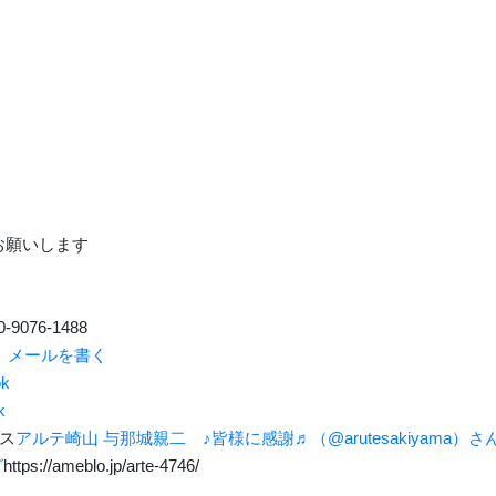
くお願いします
-9076-1488
p
メールを書く
k
k
ス
アルテ崎山 与那城親二 ♪皆様に感謝♬（@arutesakiyama）さん / T
グ
https://ameblo.jp/arte-4746/