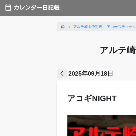
calendar_month
カレンダー日記帳
home
アルテ崎山予定表 アコースティックライ
アルテ崎
arrow_back_ios
2025年09月18日
アコギNIGHT