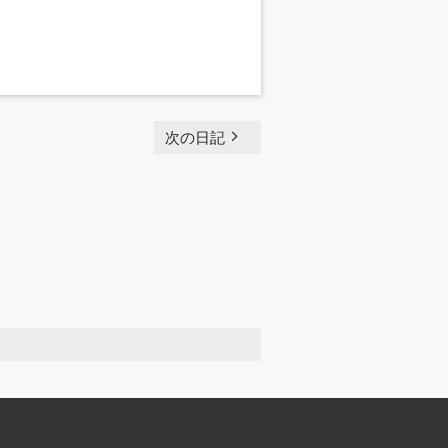
navigate_next
次の日記