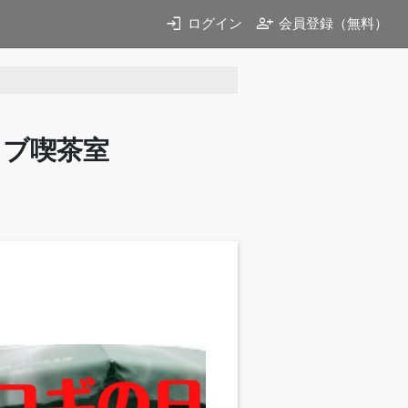
login
person_add
ログイン
会員登録（無料）
イブ喫茶室