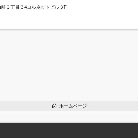
里崎山町３丁目３4コルネットビル３F
home
ホームページ