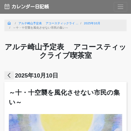
calendar_month
カレンダー日記帳
home
アルテ崎山予定表 アコースティックライ ...
2025年10月
～十・十空襲を風化させない市民の集い～
アルテ崎山予定表 アコースティッ
クライブ喫茶室
arrow_back_ios
2025年10月10日
～十・十空襲を風化させない市民の集
い～