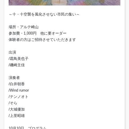
～十・十空襲を風化させない市民の集い～
場所・アルテ崎山
参加費・1,000円 他に要オーダー
体験者の方はご招待させていただきます
出演
/霜鳥美也子
/磯崎主佳
演奏者
/白井朝香
/Wind rumor
/テンノオト
/そら
/大城優加
/上里昭雄
10月10日 プログラム