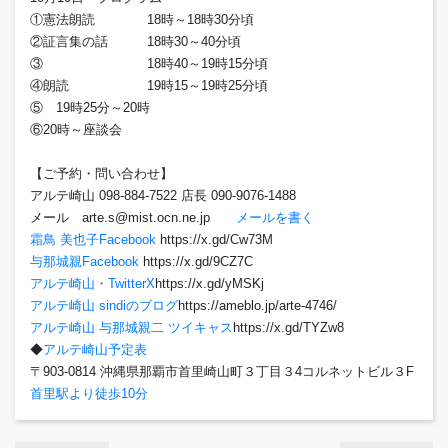
①憲法朗読 18時～18時30分頃
②証言集の話 18時30～40分頃
③ 18時40～19時15分頃
④朗読 19時15～19時25分頃
⑤ 19時25分～20時
⑥20時～座談会
【ご予約・問い合わせ】
アルテ崎山 098-884-7522 店長 090-9076-1488
メール arte.s@mist.ocn.ne.jp
メールを書く
霜鳥 美也子Facebook
https://x.gd/Cw73M
与那城親Facebook
https://x.gd/9CZ7C
アルテ崎山・TwitterX
https://x.gd/yMSKj
アルテ崎山 sindiのブログ
https://ameblo.jp/arte-4746/
アルテ崎山 与那城親二 ツイキャス
https://x.gd/TYZw8
◆
アルテ崎山予定表
〒903-0814 沖縄県那覇市首里崎山町３丁目３4コルネットビル３F
首里駅より徒歩10分