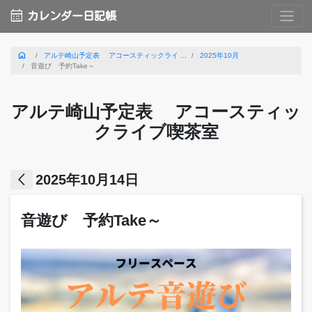
calendar_month
カレンダー日記帳
home
アルテ崎山予定表 アコースティックライ ...
2025年10月
音遊び 予約Take～
アルテ崎山予定表 アコースティッ
クライブ喫茶室
arrow_back_ios
2025年10月14日
音遊び 予約Take～