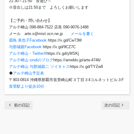
21:30～21:50 音遊び～
※音出しは21:50まで よろしくお願いします
【ご予約・問い合わせ】
アルテ崎山 098-884-7522 店長 090-9076-1488
メール arte.s@mist.ocn.ne.jp
メールを書く
霜鳥 美也子Facebook
https://x.gd/Cw73M
与那城親Facebook
https://x.gd/9CZ7C
アルテ崎山・TwitterX
https://x.gd/yMSKj
アルテ崎山 sindiのブログ
https://ameblo.jp/arte-4746/
アルテ崎山 与那城親二 ツイキャス
https://x.gd/TYZw8
◆
アルテ崎山予定表
〒903-0814 沖縄県那覇市首里崎山町３丁目３4コルネットビル３F
首里駅より徒歩10分
chevron_left
navigate_next
前の日記
次の日記