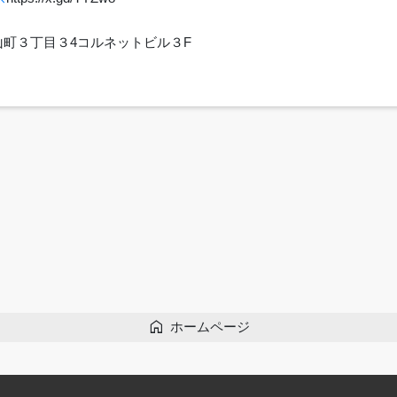
里崎山町３丁目３4コルネットビル３F
home
ホームページ