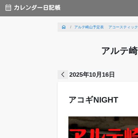
calendar_month
カレンダー日記帳
home
アルテ崎山予定表 アコースティックライ
アルテ崎
arrow_back_ios
2025年10月16日
アコギNIGHT