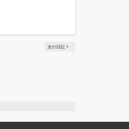
navigate_next
次の日記