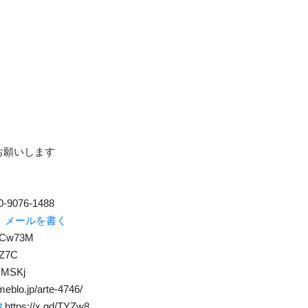
くお願いします
-9076-1488
p
メールを書く
d/Cw73M
CZ7C
/yMSKj
meblo.jp/arte-4746/
ス
https://x.gd/TYZw8