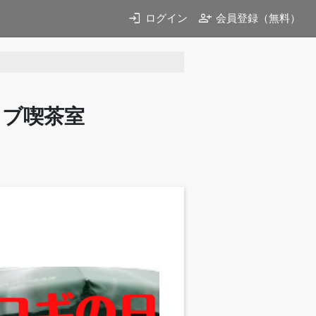
login
person_add
ログイン
会員登録（無料）
イブ喫茶室