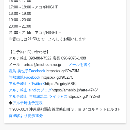
16:00～17:00
17:00～18:00～アコギNIGHT
18:00～19:00
19:00～20:00
20:00～21:00
21:00～21:55 アコギNIGHT～
※音出しは21:50まで よろしくお願いします
【ご予約・問い合わせ】
アルテ崎山 098-884-7522 店長 090-9076-1488
メール arte.s@mist.ocn.ne.jp
メールを書く
霜鳥 美也子Facebook
https://x.gd/Cw73M
与那城親Facebook
https://x.gd/9CZ7C
アルテ崎山・TwitterX
https://x.gd/yMSKj
アルテ崎山 sindiのブログ
https://ameblo.jp/arte-4746/
アルテ崎山 与那城親二 ツイキャス
https://x.gd/TYZw8
◆
アルテ崎山予定表
〒903-0814 沖縄県那覇市首里崎山町３丁目３4コルネットビル３F
首里駅より徒歩10分