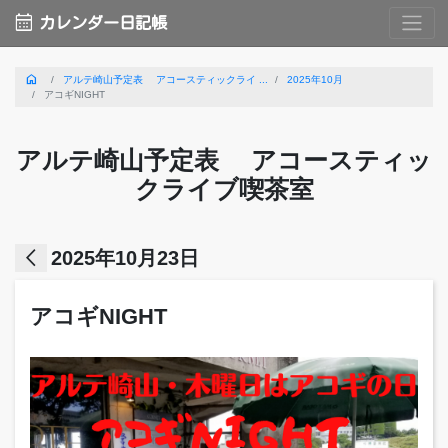
calendar_month
カレンダー日記帳
home
アルテ崎山予定表 アコースティックライ ...
2025年10月
アコギNIGHT
アルテ崎山予定表 アコースティッ
クライブ喫茶室
arrow_back_ios
2025年10月23日
アコギNIGHT