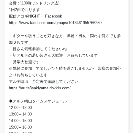
会費：\1000(ワンドリンク込)
1回2曲で回ります
配信アコギNIGHT・ Facebook
https://www.facebook.com/groups/1013461955766250
・ギターや歌うことが好きな方 年齢・男女・問わず何方でも参
加ＯＫです
皆さん気軽参加してくださいね
・初アルテの若い皆さん大歓迎 お待ちしています
・見学大歓迎です
※気軽に参加して楽しいひと時を過ごしませんか 皆様の参加心
よりお待ちしています
アルテ崎山 予定表で確認してください
https://arute3sakiyama.dokkin.com/
◆アルテ崎山タイムスケジュール
12:00～13:00
13:00～14:00
14:00～15:00
15:00～16:00