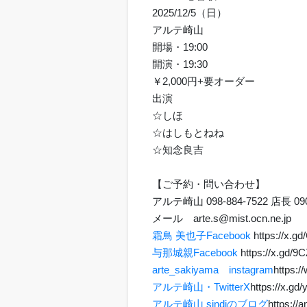
2025/12/5（日）
アルテ崎山
開場・19:00
開演・19:30
￥2,000円+要オーダー
出演
☆しほ
☆はしもとねね
☆知念良吉
【ご予約・問い合わせ】
アルテ崎山 098-884-7522 店長 090
メール arte.s@mist.ocn.ne.j
霜鳥 美也子Facebook
https://x.g
与那城親Facebook
https://x.gd/9
arte_sakiyama instagram
https:/
アルテ崎山・TwitterX
https://x.gd
アルテ崎山 sindiのブログ
https://a