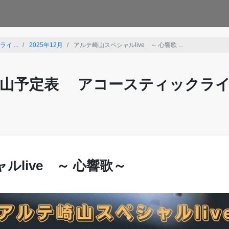
 ...
2025年12月
アルテ崎山スペシャルlive ～ 心響歌 ...
山予定表 アコースティックラ
live ～ 心響歌～