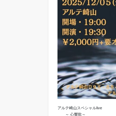
アルテ崎山スペシャルlive
～ 心響歌～