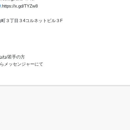
ス
https://x.gd/TYZw8
里崎山町３丁目３4コルネットビル３F
ねね/若手の方
らメッセンジャーにて