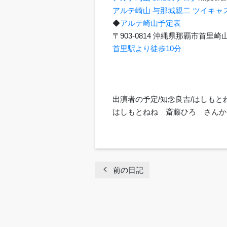
アルテ崎山 与那城親二 ツイキャ
◆
アルテ崎山予定表
〒903-0814 沖縄県那覇市首
首里駅より徒歩10分
出演者の予定/知念良吉/はしもと
はしもとねね 斎藤ひろ さんか
chevron_left
前の日記