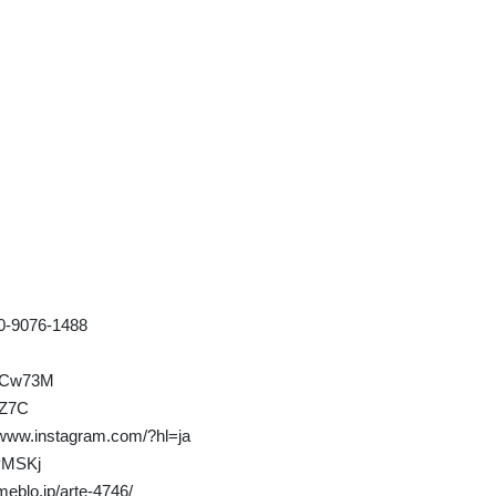
-9076-1488
p
d/Cw73M
CZ7C
/www.instagram.com/?hl=ja
/yMSKj
meblo.jp/arte-4746/