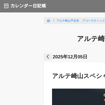
calendar_month
カレンダー日記帳
home
アルテ崎山予定表 アコースティックライ
アルテ崎
arrow_back_ios
2025年12月05日
アルテ崎山スペシャル