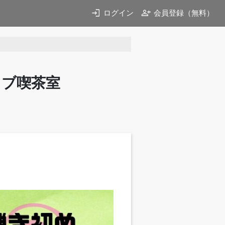
login
person_add
ログイン
会員登録（無料）
イブ喫茶室