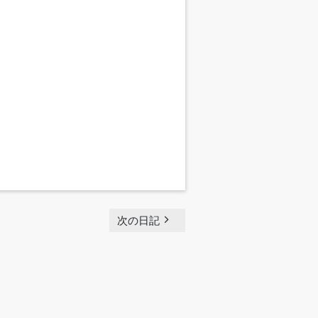
navigate_next
次の日記