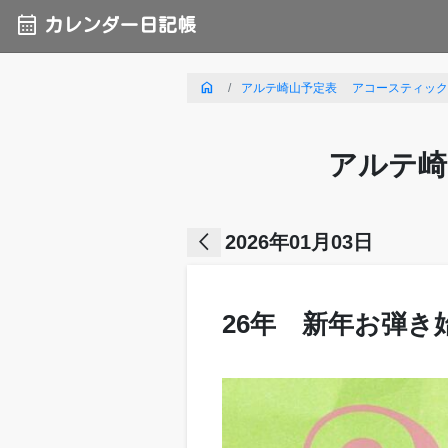
calendar_month
カレンダー日記帳
home
アルテ崎山予定表 アコースティックライ
アルテ崎
arrow_back_ios
2026年01月03日
26年 新年お弾き