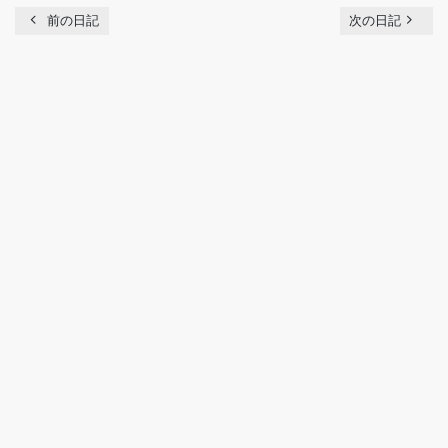
chevron_left
navigate_next
前の日記
次の日記