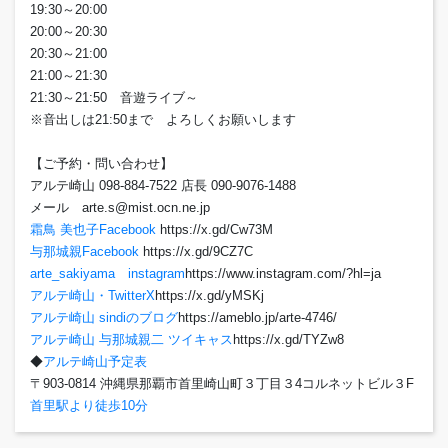
19:30～20:00
20:00～20:30
20:30～21:00
21:00～21:30
21:30～21:50 音遊ライブ～
※音出しは21:50まで よろしくお願いします
【ご予約・問い合わせ】
アルテ崎山 098-884-7522 店長 090-9076-1488
メール arte.s@mist.ocn.ne.jp
霜鳥 美也子Facebook
https://x.gd/Cw73M
与那城親Facebook
https://x.gd/9CZ7C
arte_sakiyama instagram
https://www.instagram.com/?hl=ja
アルテ崎山・TwitterX
https://x.gd/yMSKj
アルテ崎山 sindiのブログ
https://ameblo.jp/arte-4746/
アルテ崎山 与那城親二 ツイキャス
https://x.gd/TYZw8
◆
アルテ崎山予定表
〒903-0814 沖縄県那覇市首里崎山町３丁目３4コルネットビル３F
首里駅より徒歩10分