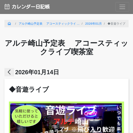
calendar_month
カレンダー日記帳
home
アルテ崎山予定表 アコースティックライ ...
2026年01月
◆音遊ライブ
アルテ崎山予定表 アコースティッ
クライブ喫茶室
arrow_back_ios
2026年01月14日
◆音遊ライブ