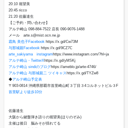
20:10 堀望美
20:45 ricco
21:20 佐藤達生
【ご予約・問い合わせ】
アルテ崎山 098-884-7522 店長 090-9076-1488
メール arte.s@mist.ocn.ne.jp
霜鳥 美也子Facebook
https://x.gd/Cw73M
与那城親Facebook
https://x.gd/9CZ7C
arte_sakiyama instagram
https://www.instagram.com/?hl=ja
アルテ崎山・TwitterX
https://x.gd/yMSKj
アルテ崎山 sindiのブログ
https://ameblo.jp/arte-4746/
アルテ崎山 与那城親二 ツイキャス
https://x.gd/TYZw8
◆
アルテ崎山予定表
〒903-0814 沖縄県那覇市首里崎山町３丁目３4コルネットビル３F
首里駅より徒歩10分
佐藤達生
大阪から鍵盤弾き語りの堀望美(ほりのぞみ)
主催は後日 脳みそが揺れてる