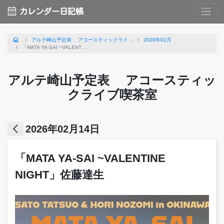
calendar_month
カレンダー日記帳
home
アルテ崎山予定表 アコースティックライ ...
2026年02月
「MATA YA-SAI ~VALENT ...
アルテ崎山予定表 アコースティッ
クライブ喫茶室
arrow_back_ios
2026年02月14日
「MATA YA-SAI ~VALENTINE
NIGHT」佐藤達生