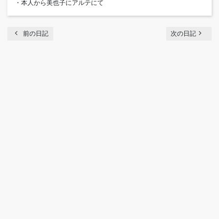
・本人から美也子にアルテにて
chevron_left
navigate_next
前の日記
次の日記