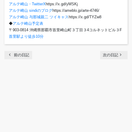
アルテ崎山・TwitterX
https://x.gd/yMSKj
アルテ崎山 sindiのブログ
https://ameblo.jp/arte-4746/
アルテ崎山 与那城親二 ツイキャス
https://x.gd/TYZw8
◆
アルテ崎山予定表
〒903-0814 沖縄県那覇市首里崎山町３丁目３4コルネットビル３F
首里駅より徒歩10分
chevron_left
navigate_next
前の日記
次の日記