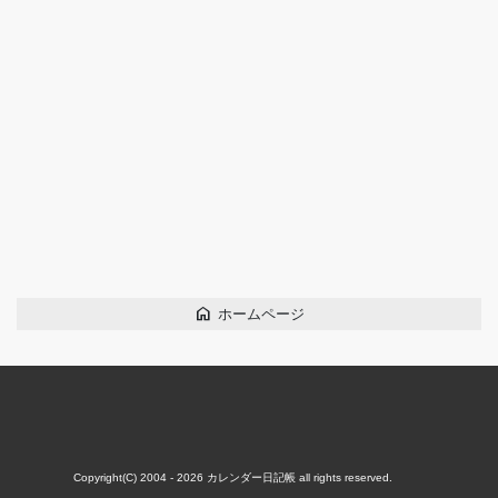
home
ホームページ
Copyright(C) 2004 - 2026
カレンダー日記帳
all rights reserved.