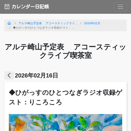
calendar_month
カレンダー日記帳
home
アルテ崎山予定表 アコースティックライ ...
2026年02月
◆ひがっすのひとつなぎラジオ収録ゲスト： ...
アルテ崎山予定表 アコースティッ
クライブ喫茶室
arrow_back_ios
2026年02月16日
◆ひがっすのひとつなぎラジオ収録ゲ
スト：りころころ