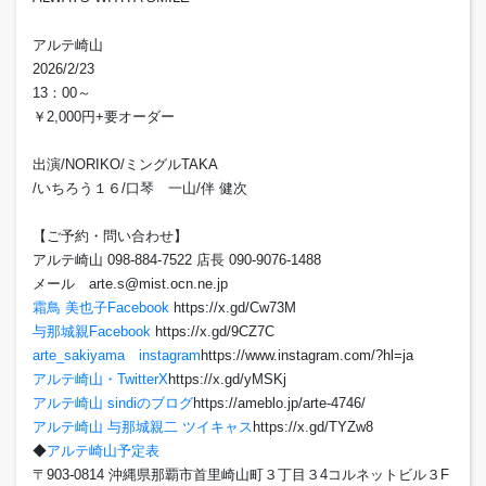
アルテ崎山
2026/2/23
13：00～
￥2,000円+要オーダー
出演/NORIKO/ミングルTAKA
/いちろう１６/口琴 一山/伴 健次
【ご予約・問い合わせ】
アルテ崎山 098-884-7522 店長 090-9076-1488
メール arte.s@mist.ocn.ne.jp
霜鳥 美也子Facebook
https://x.gd/Cw73M
与那城親Facebook
https://x.gd/9CZ7C
arte_sakiyama instagram
https://www.instagram.com/?hl=ja
アルテ崎山・TwitterX
https://x.gd/yMSKj
アルテ崎山 sindiのブログ
https://ameblo.jp/arte-4746/
アルテ崎山 与那城親二 ツイキャス
https://x.gd/TYZw8
◆
アルテ崎山予定表
〒903-0814 沖縄県那覇市首里崎山町３丁目３4コルネットビル３F