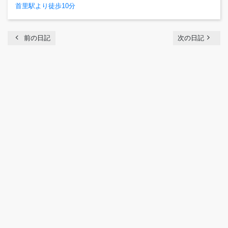
首里駅より徒歩10分
chevron_left
navigate_next
前の日記
次の日記