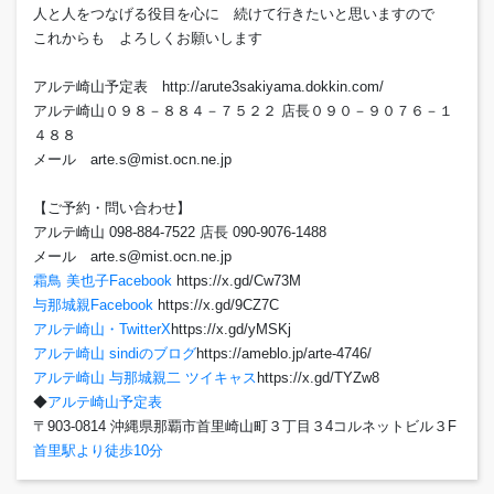
人と人をつなげる役目を心に 続けて行きたいと思いますので
これからも よろしくお願いします
アルテ崎山予定表 http://arute3sakiyama.dokkin.com/
アルテ崎山０９８－８８４－７５２２ 店長０９０－９０７６－１
４８８
メール arte.s@mist.ocn.ne.jp
【ご予約・問い合わせ】
アルテ崎山 098-884-7522 店長 090-9076-1488
メール arte.s@mist.ocn.ne.jp
霜鳥 美也子Facebook
https://x.gd/Cw73M
与那城親Facebook
https://x.gd/9CZ7C
アルテ崎山・TwitterX
https://x.gd/yMSKj
アルテ崎山 sindiのブログ
https://ameblo.jp/arte-4746/
アルテ崎山 与那城親二 ツイキャス
https://x.gd/TYZw8
◆
アルテ崎山予定表
〒903-0814 沖縄県那覇市首里崎山町３丁目３4コルネットビル３F
首里駅より徒歩10分