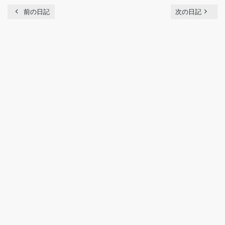
chevron_left
navigate_next
前の日記
次の日記