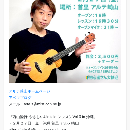
アルテ崎山ホームページ
アベマブログ
メール arte.s@mist.ocn.ne.jp
『西山隆行 やさしいUkulele レッスンVol.3 in 沖縄』
・２月２７日（金）沖縄 首里 アルテ崎山
https://arte-4746.amebaownd.com