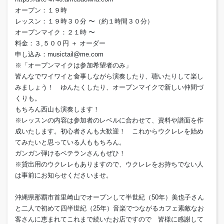
オープン：１９時
レッスン：１９時３０分 〜（約１時間３０分）
オープンマイク：２１時 〜
料金：３,５００円 ＋ オーダー
申し込み：musictail@me.com
※「オープンマイクは参加希望者のみ」
皆んなでワイワイと食事しながら演奏したり、聴いたりして楽し
みましょう！ ゆんたくしたり、オープンマイクで新しい仲間づ
くりも。
もちろん西山も演奏します！
※レッスンの内容は参加者のレベルに合わせて、資料や譜面を作
成いたします。初心者さんも大歓迎！ これからウクレレを始め
てみたいと思っている人ももちろん。
ガンガン弾けるベテランさんもぜひ！
※貸出用のウクレレもありますので、ウクレレをお持ちでない人
は事前にお知らせくださいませ。
沖縄県那覇市首里崎山でオープンして半世紀（50年）美也子さん
と二人で初めて四半世紀（25年）音楽でつながるカフェ素敵なお
客さんに恵まれてこれまで続いたお店ですので 皆様に感謝して