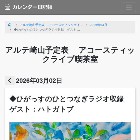
calendar_month
カレンダー日記帳
home
アルテ崎山予定表 アコースティックライ ...
2026年03月
◆ひがっすのひとつなぎラジオ収録 ゲスト ...
アルテ崎山予定表 アコースティッ
クライブ喫茶室
arrow_back_ios
2026年03月02日
◆ひがっすのひとつなぎラジオ収録
ゲスト：ハトガトブ