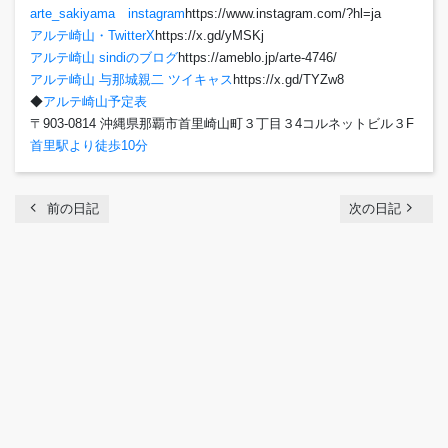
arte_sakiyama instagram
https://www.instagram.com/?hl=ja
アルテ崎山・TwitterX
https://x.gd/yMSKj
アルテ崎山 sindiのブログ
https://ameblo.jp/arte-4746/
アルテ崎山 与那城親二 ツイキャス
https://x.gd/TYZw8
◆
アルテ崎山予定表
〒903-0814 沖縄県那覇市首里崎山町３丁目３4コルネットビル３F
首里駅より徒歩10分
chevron_left
navigate_next
前の日記
次の日記