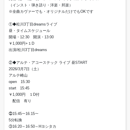
（インスト・弾き語り・洋楽・邦楽）
※全曲カヴァーでも・オリジナルだけでもOKです
①◆松川3丁目dreamsライブ
昼・タイムスケジュール
開場・12:30 開演・13:00
￥1,000円+１D
出演/松川3丁目dreams
②◆アルテ・アコーステック ライブ 昼START
2026/3月7日（土）
アルテ崎山
open 15:30
start 15:45
￥1,000円 １D付
配信 有り
⓶15:45～16:15～
5分転換
③16:20～16:50～Hヨシタカ