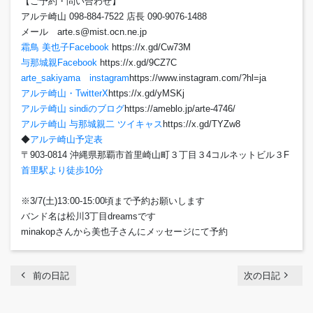
【ご予約・問い合わせ】
アルテ崎山 098-884-7522 店長 090-9076-1488
メール arte.s@mist.ocn.ne.jp
霜鳥 美也子Facebook
https://x.gd/Cw73M
与那城親Facebook
https://x.gd/9CZ7C
arte_sakiyama instagram
https://www.instagram.com/?hl=ja
アルテ崎山・TwitterX
https://x.gd/yMSKj
アルテ崎山 sindiのブログ
https://ameblo.jp/arte-4746/
アルテ崎山 与那城親二 ツイキャス
https://x.gd/TYZw8
◆
アルテ崎山予定表
〒903-0814 沖縄県那覇市首里崎山町３丁目３4コルネットビル３F
首里駅より徒歩10分
※3/7(土)13:00-15:00頃まで予約お願いします
バンド名は松川3丁目dreamsです
minakopさんから美也子さんにメッセージにて予約
chevron_left
navigate_next
前の日記
次の日記