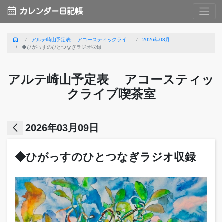
calendar_month
カレンダー日記帳
home
アルテ崎山予定表 アコースティックライ ...
2026年03月
◆ひがっすのひとつなぎラジオ収録
アルテ崎山予定表 アコースティッ
クライブ喫茶室
arrow_back_ios
2026年03月09日
◆ひがっすのひとつなぎラジオ収録