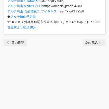
アルテ崎山・TwitterX
https://x.gd/yMSKj
アルテ崎山 sindiのブログ
https://ameblo.jp/arte-4746/
アルテ崎山 与那城親二 ツイキャス
https://x.gd/TYZw8
◆
アルテ崎山予定表
〒903-0814 沖縄県那覇市首里崎山町３丁目３4コルネットビル３F
首里駅より徒歩10分
chevron_left
navigate_next
前の日記
次の日記