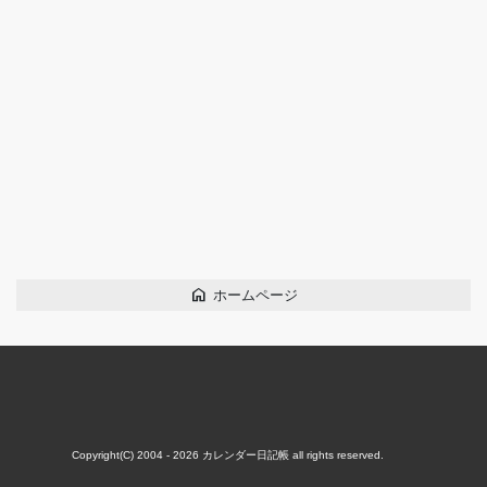
home
ホームページ
Copyright(C) 2004 - 2026
カレンダー日記帳
all rights reserved.