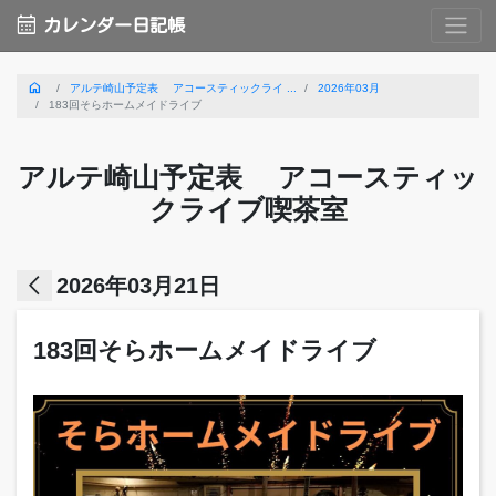
calendar_month
カレンダー日記帳
home
アルテ崎山予定表 アコースティックライ ...
2026年03月
183回そらホームメイドライブ
アルテ崎山予定表 アコースティッ
クライブ喫茶室
arrow_back_ios
2026年03月21日
183回そらホームメイドライブ