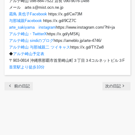
アルテ崎山 098-884-7522 店長 090-9076-1488
メール arte.s@mist.ocn.ne.jp
霜鳥 美也子Facebook
https://x.gd/Cw73M
与那城親Facebook
https://x.gd/9CZ7C
arte_sakiyama instagram
https://www.instagram.com/?hl=ja
アルテ崎山・TwitterX
https://x.gd/yMSKj
アルテ崎山 sindiのブログ
https://ameblo.jp/arte-4746/
アルテ崎山 与那城親二 ツイキャス
https://x.gd/TYZw8
◆
アルテ崎山予定表
〒903-0814 沖縄県那覇市首里崎山町３丁目３4コルネットビル３F
首里駅より徒歩10分
chevron_left
navigate_next
前の日記
次の日記