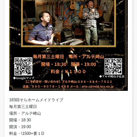
183回そらホームメイドライブ
毎月第三土曜日
場所・アルテ崎山
開場・18:30
開演・19:00
料金・\1500+要１D