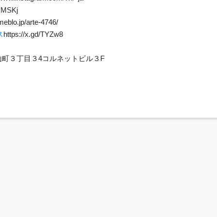
/yMSKj
meblo.jp/arte-4746/
ス
https://x.gd/TYZw8
里崎山町３丁目３4コルネットビル３F