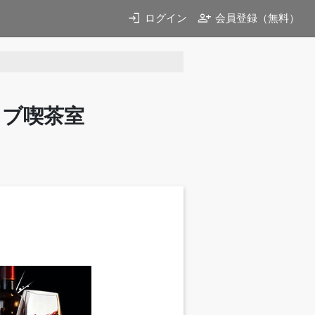
login
person_add
ログイン
会員登録（無料）
イブ喫茶室