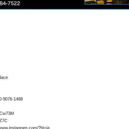
ace
-9076-1488
p
d/Cw73M
CZ7C
/www.instagram.com/?hl=ja