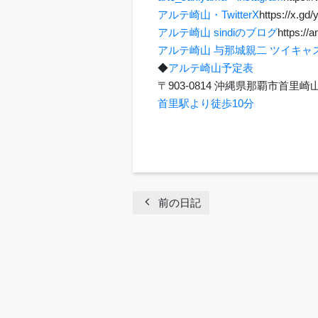
アルテ崎山・TwitterX
https://x.gd
アルテ崎山 sindiのブログ
https://a
アルテ崎山 与那城親二 ツイキャ
◆
アルテ崎山予定表
〒903-0814 沖縄県那覇市首
首里駅より徒歩10分
chevron_left
前の日記