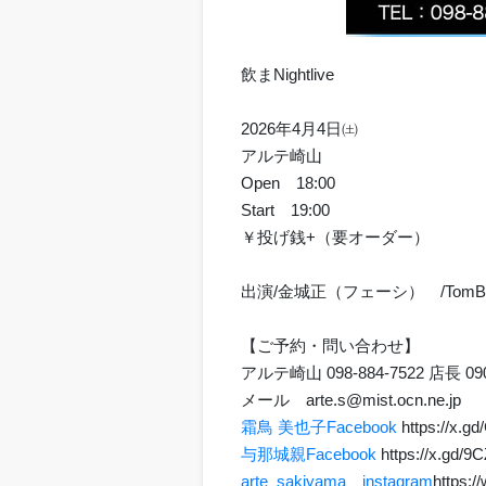
飲まNightlive
2026年4月4日㈯
アルテ崎山
Open 18:00
Start 19:00
￥投げ銭+（要オーダー）
出演/金城正（フェーシ） /TomBl
【ご予約・問い合わせ】
アルテ崎山 098-884-7522 店長 090
メール arte.s@mist.ocn.ne.j
霜鳥 美也子Facebook
https://x.g
与那城親Facebook
https://x.gd/9
arte_sakiyama instagram
https:/