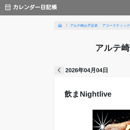
calendar_month
カレンダー日記帳
home
アルテ崎山予定表 アコースティックライ
アルテ崎
arrow_back_ios
2026年04月04日
飲まNightlive