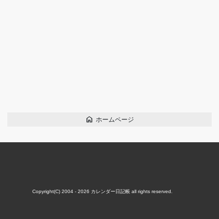
home
ホームページ
Copyright(C) 2004 - 2026
カレンダー日記帳
all rights reserved.