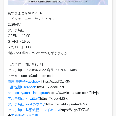
あずままどかtour 2026
「イッチ！ニッ！サンキュゥ！」
2026/4/7
アルテ崎山
OPEN ・19:00
START・19:30
￥2,000円+１D
出演/ASU華/HAMA/matto/あずままどか
【ご予約・問い合わせ】
アルテ崎山 098-884-7522 店長 090-9076-1488
メール arte.s@mist.ocn.ne.jp
霜鳥 美也子Facebook
https://x.gd/Cw73M
与那城親Facebook
https://x.gd/9CZ7C
arte_sakiyama instagram
https://www.instagram.com/?hl=ja
アルテ崎山・TwitterX
https://x.gd/yMSKj
アルテ崎山 sindiのブログ
https://ameblo.jp/arte-4746/
アルテ崎山 与那城親二 ツイキャス
https://x.gd/TYZw8
◆
アルテ崎山予定表