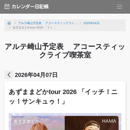
calendar_month
カレンダー日記帳
home
アルテ崎山予定表 アコースティックライ ...
2026年04月
あずままどかtour 2026 「イッ ...
アルテ崎山予定表 アコースティッ
クライブ喫茶室
arrow_back_ios
2026年04月07日
あずままどかtour 2026 「イッチ！ニ
ッ！サンキュゥ！」