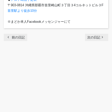
〒903-0814 沖縄県那覇市首里崎山町３丁目３4コルネットビル３F
首里駅より徒歩10分
※まどか本人Facebookメッセンジャーにて
chevron_left
navigate_next
前の日記
次の日記