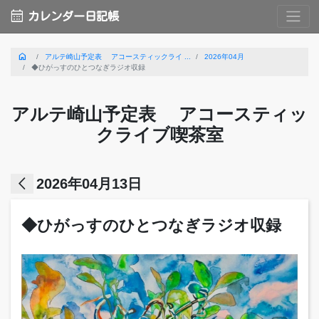
calendar_month
カレンダー日記帳
home
アルテ崎山予定表 アコースティックライ ...
2026年04月
◆ひがっすのひとつなぎラジオ収録
アルテ崎山予定表 アコースティッ
クライブ喫茶室
arrow_back_ios
2026年04月13日
◆ひがっすのひとつなぎラジオ収録