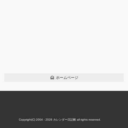
home
ホームページ
Copyright(C) 2004 - 2026
カレンダー日記帳
all rights reserved.