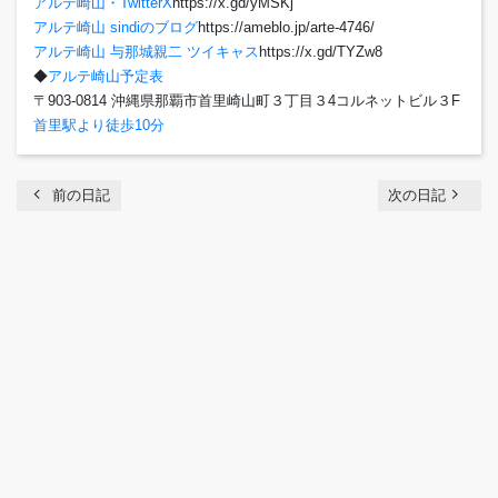
アルテ崎山・TwitterX
https://x.gd/yMSKj
アルテ崎山 sindiのブログ
https://ameblo.jp/arte-4746/
アルテ崎山 与那城親二 ツイキャス
https://x.gd/TYZw8
◆
アルテ崎山予定表
〒903-0814 沖縄県那覇市首里崎山町３丁目３4コルネットビル３F
首里駅より徒歩10分
chevron_left
navigate_next
前の日記
次の日記