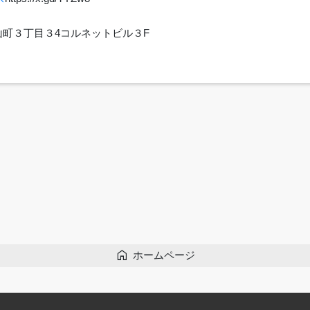
里崎山町３丁目３4コルネットビル３F
home
ホームページ