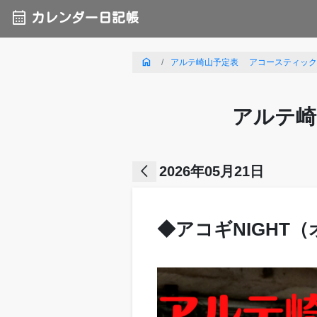
calendar_month
カレンダー日記帳
home
アルテ崎山予定表 アコースティックライ
アルテ崎
arrow_back_ios
2026年05月21日
◆アコギNIGHT（