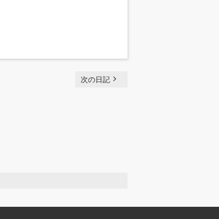
navigate_next
次の日記