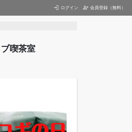
login
person_add
ログイン
会員登録（無料）
イブ喫茶室