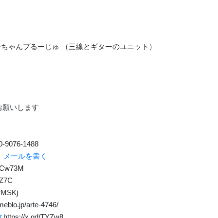
HT ふーちゃんプるーじゅ （三線とギターのユニット）
くお願いします
-9076-1488
p
メールを書く
d/Cw73M
CZ7C
/yMSKj
meblo.jp/arte-4746/
ス
https://x.gd/TYZw8