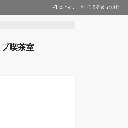
login
person_add
ログイン
会員登録（無料）
イブ喫茶室