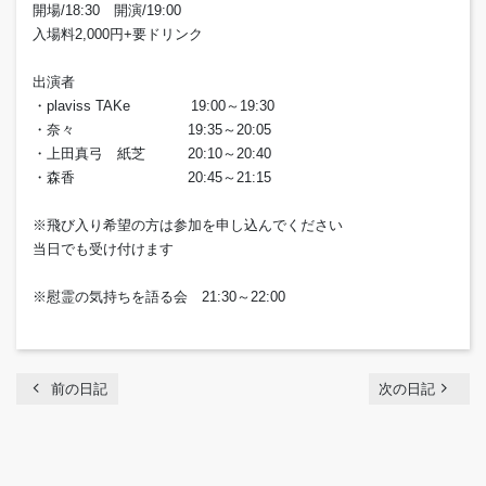
開場/18:30 開演/19:00
入場料2,000円+要ドリンク
出演者
・plaviss TAKe 19:00～19:30
・奈々 19:35～20:05
・上田真弓 紙芝 20:10～20:40
・森香 20:45～21:15
※飛び入り希望の方は参加を申し込んでください
当日でも受け付けます
※慰霊の気持ちを語る会 21:30～22:00
chevron_left
navigate_next
前の日記
次の日記