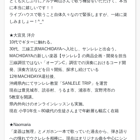
とても久しぶりにアルテ崎山さんで歌う機会をいただけて、本当
に本当に嬉しいです！！
ライブハウスで歌うこと自体久々なので緊張しますが、一緒に楽
しみましょー！^_^
★大宜見 洋介
10代でギターに触れる。
30代、三線工房MACHIDAYAへ入社し、サンレレと出会う。
MACHIDAYAの新しい楽器【サンレレ】の商品企画・開発を担当
三線調弦ではない「オープンC」調弦での演奏におけるコード開
発、演奏方法などを日々開拓、探求し続けている
12年MACHIDAYA退社後、
沖縄県内にてサンレレ教室「SANLELE TRIP」を運営
現在は豊見城市、読谷村、うるま市、浦添市、宜野湾市の
5教室を開講。
県内外向けのオンラインレッスンも実施。
現在 小学1年生～80歳代の生徒さんまで年齢層も幅広く在籍
★Naomaria
「楽器は無理」とメガホン一本で歌っていた過去から、弾き語り
への憧れでウクレレを相棒に。現在はオリジナル曲を中心にシン