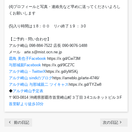
(4)プロフィールと写真・連絡先など早めに送ってくださいよろし
くお願いします
(5)入り時間は１8：００ リハ終了１9 ：３0
【ご予約・問い合わせ】
アルテ崎山 098-884-7522 店長 090-9076-1488
メール arte.s@mist.ocn.ne.jp
霜鳥 美也子Facebook
https://x.gd/Cw73M
与那城親Facebook
https://x.gd/9CZ7C
アルテ崎山・TwitterX
https://x.gd/yMSKj
アルテ崎山 sindiのブログ
https://ameblo.jp/arte-4746/
アルテ崎山 与那城親二 ツイキャス
https://x.gd/TYZw8
◆
アルテ崎山予定表
〒903-0814 沖縄県那覇市首里崎山町３丁目３4コルネットビル３F
首里駅より徒歩10分
chevron_left
navigate_next
前の日記
次の日記