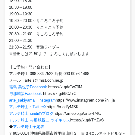
18:00～18:30
18:30～19:00
19:00～19:30
19:30～20:00～りころころ予約
20:00～20:30 りころころ予約
20:30～21:00 りころころ予約
21:00～21:30
21:30～21:50 音遊ライブ～
※音出しは21:50まで よろしくお願いします
【ご予約・問い合わせ】
アルテ崎山 098-884-7522 店長 090-9076-1488
メール arte.s@mist.ocn.ne.jp
霜鳥 美也子Facebook
https://x.gd/Cw73M
与那城親Facebook
https://x.gd/9CZ7C
arte_sakiyama instagram
https://www.instagram.com/?hl=ja
アルテ崎山・TwitterX
https://x.gd/yMSKj
アルテ崎山 sindiのブログ
https://ameblo.jp/arte-4746/
アルテ崎山 与那城親二 ツイキャス
https://x.gd/TYZw8
◆
アルテ崎山予定表
〒903-0814 沖縄県那覇市首里崎山町３丁目３4コルネットビル３F