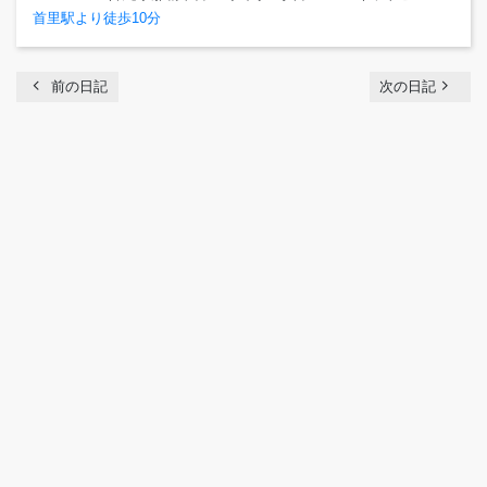
首里駅より徒歩10分
chevron_left
navigate_next
前の日記
次の日記