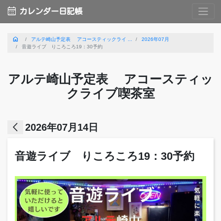
calendar_month
カレンダー日記帳
home
アルテ崎山予定表 アコースティックライ ...
2026年07月
音遊ライブ りころころ19：30予約
アルテ崎山予定表 アコースティッ
クライブ喫茶室
arrow_back_ios
2026年07月14日
音遊ライブ りころころ19：30予約