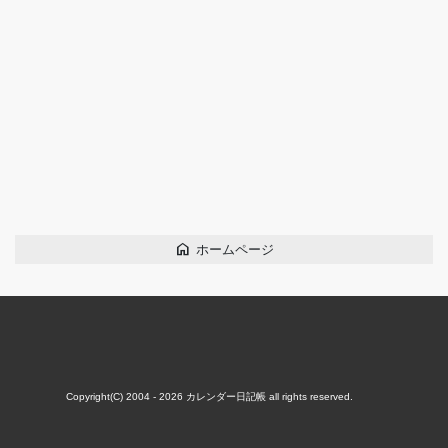
home
ホームページ
Copyright(C) 2004 - 2026
カレンダー日記帳
all rights reserved.