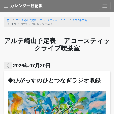
calendar_month
カレンダー日記帳
home
アルテ崎山予定表 アコースティックライ ...
2026年07月
◆ひがっすのひとつなぎラジオ収録
アルテ崎山予定表 アコースティッ
クライブ喫茶室
arrow_back_ios
2026年07月20日
◆ひがっすのひとつなぎラジオ収録