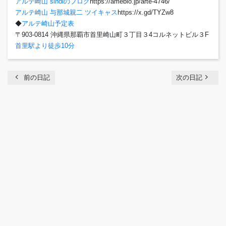
アルテ崎山 sindiのブログ
https://ameblo.jp/arte-4746/
アルテ崎山 与那城親二 ツイキャス
https://x.gd/TYZw8
◆
アルテ崎山予定表
〒903-0814 沖縄県那覇市首里崎山町３丁目３4コルネットビル３F
首里駅より徒歩10分
chevron_left
navigate_next
前の日記
次の日記