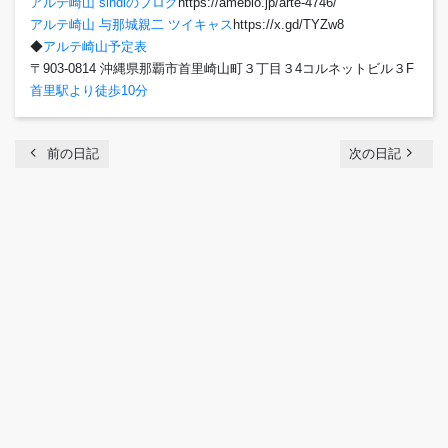
アルテ崎山 sindiのブログ
https://ameblo.jp/arte-4746/
アルテ崎山 与那城親二 ツイキャス
https://x.gd/TYZw8
◆
アルテ崎山予定表
〒903-0814 沖縄県那覇市首里崎山町３丁目３4コルネットビル３F
首里駅より徒歩10分
chevron_left
navigate_next
前の日記
次の日記