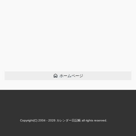
home
ホームページ
Copyright(C) 2004 - 2026
カレンダー日記帳
all rights reserved.