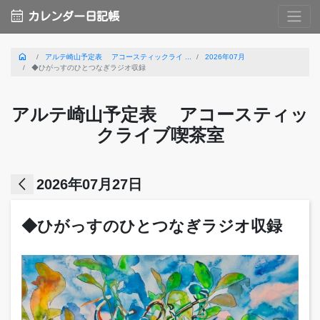
calendar_month
カレンダー日記帳
home
アルテ崎山予定表 アコースティックライ ...
2026年07月
◆ひがっすのひとつなぎラジオ収録
アルテ崎山予定表 アコースティッ
クライブ喫茶室
arrow_back_ios
2026年07月27日
◆ひがっすのひとつなぎラジオ収録