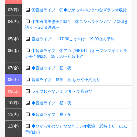
image
03(月)
①音遊ライブ ②◆ひがっすのひとつなぎラジオ収録
image
04(火)
①歯医者美也子２時半 ②ニシムラトシカツ ソロ弾き
語り ～26/８沖繩～
image
05(水)
音遊ライブ 17:30こうすけ 19:00ぽん予約
image
06(木)
①音遊ライブ ②アコギNIGHT（オープンマイク）ラ
ンチ予約2名 19：30～和音予約
image
07(金)
◆音遊ライブ 昼・夜
image
08(土)
音遊ライブ 昼夜 あ ちゃや予約あり
image
09(日)
ライブじゃないよ アルテで音遊び
image
10(月)
◆音遊ライブ 昼・夜
image
11(火)
◆音遊ライブ 昼・夜
image
12(水)
◆ひがっすのひとつなぎラジオ収録 15時より ぽん
予約あり