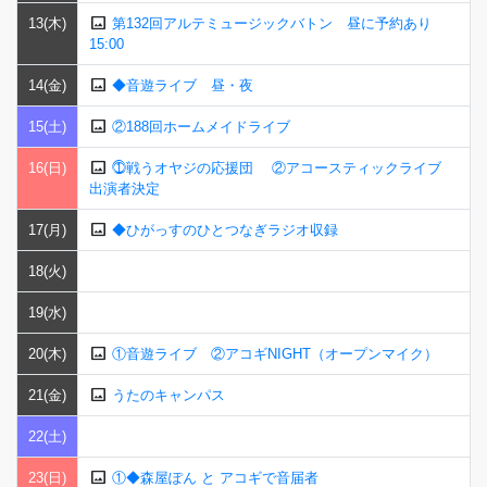
image
13(木)
第132回アルテミュージックバトン 昼に予約あり
15:00
image
14(金)
◆音遊ライブ 昼・夜
image
15(土)
②188回ホームメイドライブ
image
16(日)
⓵戦うオヤジの応援団 ②アコースティックライブ
出演者決定
image
17(月)
◆ひがっすのひとつなぎラジオ収録
18(火)
19(水)
image
20(木)
①音遊ライブ ②アコギNIGHT（オープンマイク）
image
21(金)
うたのキャンパス
22(土)
image
23(日)
①◆森屋ぽん と アコギで音届者