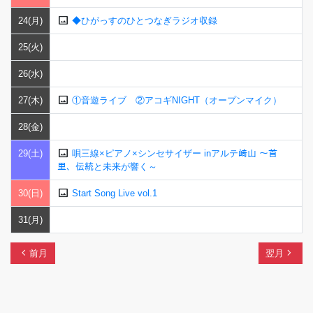
image
24(月)
◆ひがっすのひとつなぎラジオ収録
25(火)
26(水)
image
27(木)
①音遊ライブ ②アコギNIGHT（オープンマイク）
28(金)
image
29(土)
唄三線×ピアノ×シンセサイザー inアルテ﨑山 ～首
里、伝統と未来が響く～
image
30(日)
Start Song Live vol.1
31(月)
chevron_left
navigate_next
前月
翌月