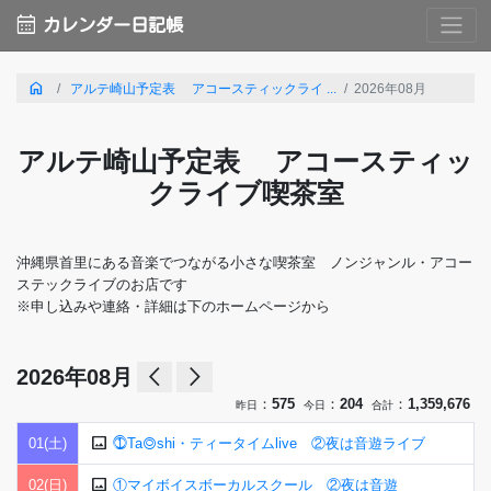
calendar_month
カレンダー日記帳
home
アルテ崎山予定表 アコースティックライ ...
2026年08月
アルテ崎山予定表 アコースティッ
クライブ喫茶室
沖縄県首里にある音楽でつながる小さな喫茶室 ノンジャンル・アコー
ステックライブのお店です
※申し込みや連絡・詳細は下のホームページから
arrow_back_ios
arrow_forward_ios
2026年08月
：
575
：
204
：
1,359,676
昨日
今日
合計
image
01(土)
⓵Ta◎shi・ティータイムlive ②夜は音遊ライブ
image
02(日)
①マイボイスボーカルスクール ②夜は音遊