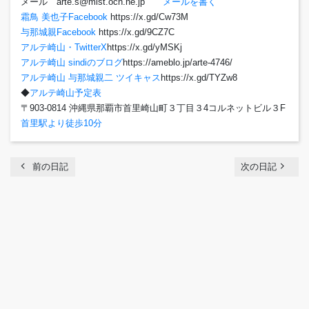
メール arte.s@mist.ocn.ne.jp
メールを書く
霜鳥 美也子Facebook
https://x.gd/Cw73M
与那城親Facebook
https://x.gd/9CZ7C
アルテ崎山・TwitterX
https://x.gd/yMSKj
アルテ崎山 sindiのブログ
https://ameblo.jp/arte-4746/
アルテ崎山 与那城親二 ツイキャス
https://x.gd/TYZw8
◆
アルテ崎山予定表
〒903-0814 沖縄県那覇市首里崎山町３丁目３4コルネットビル３F
首里駅より徒歩10分
chevron_left
navigate_next
前の日記
次の日記