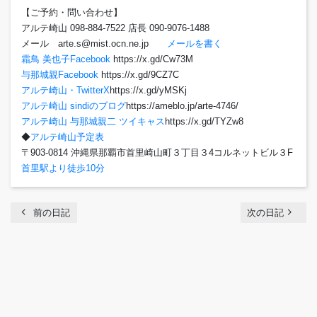
【ご予約・問い合わせ】
アルテ崎山 098-884-7522 店長 090-9076-1488
メール arte.s@mist.ocn.ne.jp
メールを書く
霜鳥 美也子Facebook
https://x.gd/Cw73M
与那城親Facebook
https://x.gd/9CZ7C
アルテ崎山・TwitterX
https://x.gd/yMSKj
アルテ崎山 sindiのブログ
https://ameblo.jp/arte-4746/
アルテ崎山 与那城親二 ツイキャス
https://x.gd/TYZw8
◆
アルテ崎山予定表
〒903-0814 沖縄県那覇市首里崎山町３丁目３4コルネットビル３F
首里駅より徒歩10分
chevron_left
navigate_next
前の日記
次の日記