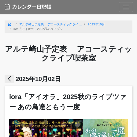
calendar_month
カレンダー日記帳
home
アルテ崎山予定表 アコースティックライ ...
2025年10月
iora「アイオラ」2025秋のライブツ ...
アルテ崎山予定表 アコースティッ
クライブ喫茶室
arrow_back_ios
2025年10月02日
iora「アイオラ」2025秋のライブツァ
ー あの鳥達ともう一度