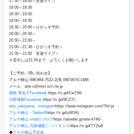
17:30～18:00～音遊ライブ
18:00～18:30
18:30～19:00
19:00～19:30
19:30～20:00～ひがっす予約
20:00～20:30～
20:30～21:00～
21:00～21:30～ひがっす予約～
21:30～21:50 音遊ライブ～
※音出しは21:50まで よろしくお願いします
【ご予約・問い合わせ】
アルテ崎山 098-884-7522 店長 090-9076-1488
メール arte.s@mist.ocn.ne.jp
霜鳥 美也子Facebook
https://x.gd/Cw73M
与那城親Facebook
https://x.gd/9CZ7C
arte_sakiyama instagram
https://www.instagram.com/?hl=ja
アルテ崎山・TwitterX
https://x.gd/yMSKj
アルテ崎山 sindiのブログ
https://ameblo.jp/arte-4746/
アルテ崎山 与那城親二 ツイキャス
https://x.gd/TYZw8
◆
アルテ崎山予定表