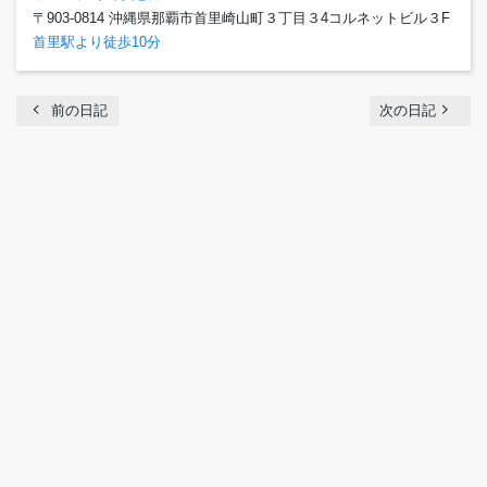
〒903-0814 沖縄県那覇市首里崎山町３丁目３4コルネットビル３F
首里駅より徒歩10分
chevron_left
navigate_next
前の日記
次の日記