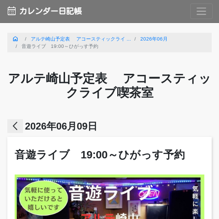
calendar_month
カレンダー日記帳
home
アルテ崎山予定表 アコースティックライ ...
2026年06月
音遊ライブ 19:00～ひがっす予約
アルテ崎山予定表 アコースティッ
クライブ喫茶室
arrow_back_ios
2026年06月09日
音遊ライブ 19:00～ひがっす予約