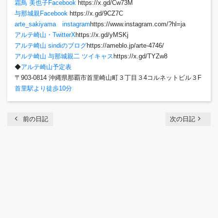
霜鳥 美也子Facebook
https://x.gd/Cw73M
与那城親Facebook
https://x.gd/9CZ7C
arte_sakiyama instagram
https://www.instagram.com/?hl=ja
アルテ崎山・TwitterX
https://x.gd/yMSKj
アルテ崎山 sindiのブログ
https://ameblo.jp/arte-4746/
アルテ崎山 与那城親二 ツイキャス
https://x.gd/TYZw8
◆
アルテ崎山予定表
〒903-0814 沖縄県那覇市首里崎山町３丁目３4コルネットビル３F
首里駅より徒歩10分
chevron_left
navigate_next
前の日記
次の日記