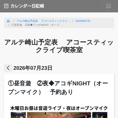
calendar_month
カレンダー日記帳
home
アルテ崎山予定表 アコースティックライ ...
2026年07月
①昼音遊 ②夜◆アコギNIGHT（オープ ...
アルテ崎山予定表 アコースティッ
クライブ喫茶室
arrow_back_ios
2026年07月23日
①昼音遊 ②夜◆アコギNIGHT（オー
プンマイク） 予約あり