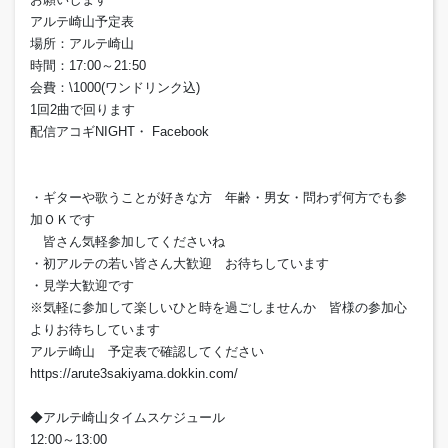
アルテ崎山予定表
場所：アルテ崎山
時間：17:00～21:50
会費：\1000(ワンドリンク込)
1回2曲で回ります
配信アコギNIGHT・ Facebook
・ギターや歌うことが好きな方 年齢・男女・問わず何方でも参
加ＯＫです
皆さん気軽参加してくださいね
・初アルテの若い皆さん大歓迎 お待ちしています
・見学大歓迎です
※気軽に参加して楽しいひと時を過ごしませんか 皆様の参加心
よりお待ちしています
アルテ崎山 予定表で確認してください
https://arute3sakiyama.dokkin.com/
◆アルテ崎山タイムスケジュール
12:00～13:00