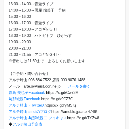
13:00～14:00～音遊ライブ
14:00～15:00～照屋 瑠美子 予約
15:00～16:00
16:00～17:00 音遊ライブ
17:00～18:00～アコギNIGHT
18:00～19:00 ハトガトブ ひがっす
19:00～20:00
20:00～21:00
21:00～21:55 アコギNIGHT～
※音出しは21:50まで よろしくお願いします
【ご予約・問い合わせ】
アルテ崎山 098-884-7522 店長 090-9076-1488
メール arte.s@mist.ocn.ne.jp
メールを書く
霜鳥 美也子Facebook
https://x.gd/Cw73M
与那城親Facebook
https://x.gd/9CZ7C
アルテ崎山・TwitterX
https://x.gd/yMSKj
アルテ崎山 sindiのブログ
https://ameblo.jp/arte-4746/
アルテ崎山 与那城親二 ツイキャス
https://x.gd/TYZw8
◆
アルテ崎山予定表