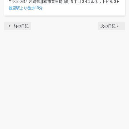
〒903-0814 沖縄県那覇市首里崎山町３丁目３4コルネットビル３F
首里駅より徒歩10分
chevron_left
navigate_next
前の日記
次の日記